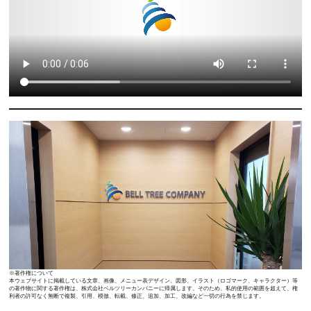
※著作権について
本ウェブサイトに掲載している文章、画像、メニュー表デザイン、図形、イラスト（ロゴマーク、キャラクター）等
の著作物に関する著作権は、株式会社ベルツリーカンパニーに帰属します。そのため、私的使用の範囲を超えて、権
利者の許可なく無断で複製、引用、模倣、転載、修正、追加、加工、改編など一切の行為を禁じます。