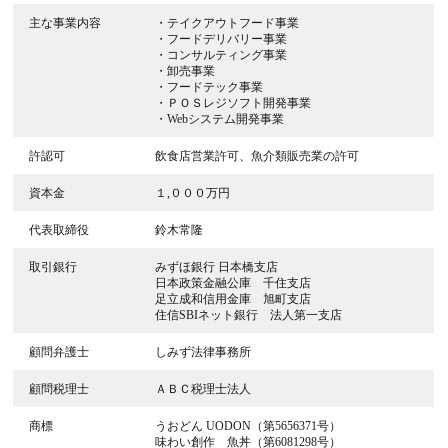
主な事業内容
・テイクアウトフード事業
・フードデリバリー事業
・コンサルティング事業
・卸売事業
・フードテック事業
・ＰＯＳレジソフト開発事業
・Webシステム開発事業
許認可
飲食店営業許可、魚介類販売業の許可
資本金
１,０００万円
代表取締役
鈴木常隆
取引銀行
みずほ銀行 日本橋支店
日本政策金融公庫 千住支店
足立成和信用金庫 旭町支店
住信SBIネット銀行 法人第一支店
顧問弁護士
しみず法律事務所
顧問税理士
ＡＢＣ税理士法人
商標
うおどん UODON（第5656371号）
味わい創作 魚丼（第6081298号）